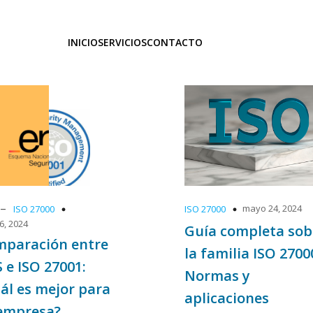
INICIO
SERVICIOS
CONTACTO
–
mayo 24, 2024
ISO 27000
ISO 27000
 6, 2024
Guía completa sob
paración entre
la familia ISO 2700
 e ISO 27001:
Normas y
ál es mejor para
aplicaciones
empresa?