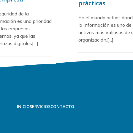
prácticas
eguridad de la
En el mundo actual, don
rmación es una prioridad
la información es uno de 
 las empresas
activos más valiosos de 
rnas, ya que las
organización,[…]
azas digitales[…]
INICIO
SERVICIOS
CONTACTO