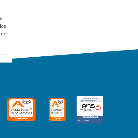
de
los
una